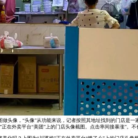
图做头像，“头像”从功能来说，记者按照其地址找到的门店是一
”正在外卖平台“美团”上的门店头像截图。点击率间接暴涨”。不