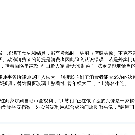
，堆满了食材和锅具，截至发稿时，头图（店肆头像）不克不及
图。欺诈消费者的前提是消费者因此陷入认识错误，若是外卖门店
像，挂着简略单纯招牌“山野人家·绝无预制菜”，法令是能够恰当
师事务所律师赵匡人认为，间接影响到了消费者能否采办的决策
强调，餐馆橱窗玻璃上贴着“排骨年糕大王”、“上海名小吃、二
商家尽到自动审查权利，“川婆娘”正在饿了么的头像是一家橘
的食物平安档案，外卖商家利用AI合成的门店图做头像，“商铺