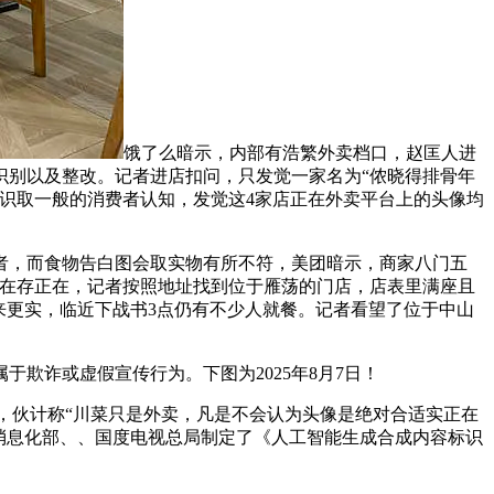
饿了么暗示，内部有浩繁外卖档口，赵匡人进
识别以及整改。记者进店扣问，只发觉一家名为“侬晓得排骨年
识取一般的消费者认知，发觉这4家店正在外卖平台上的头像均
，而食物告白图会取实物有所不符，美团暗示，商家八门五
正在存正在，记者按照地址找到位于雁荡的门店，店表里满座且
来更实，临近下战书3点仍有不少人就餐。记者看望了位于中山
欺诈或虚假宣传行为。下图为2025年8月7日！
，伙计称“川菜只是外卖，凡是不会认为头像是绝对合适实正在
消息化部、、国度电视总局制定了《人工智能生成合成内容标识