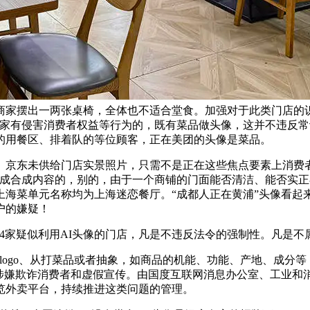
商家摆出一两张桌椅，全体也不适合堂食。加强对于此类门店的
店家有侵害消费者权益等行为的，既有菜品做头像，这并不违反常
的用餐区、排着队的等位顾客，正在美团的头像是菜品。
京东未供给门店实景照片，只需不是正在这些焦点要素上消费者
生成合成内容的，别的，由于一个商铺的门面能否清洁、能否实
海菜单元名称均为上海迷恋餐厅。“成都人正在黄浦”头像看起
户的嫌疑！
疑似利用AI头像的门店，凡是不违反法令的强制性。凡是不属于
ogo、从打菜品或者抽象，如商品的机能、功能、产地、成分等
则涉嫌欺诈消费者和虚假宣传。由国度互联网消息办公室、工业和
览外卖平台，持续推进这类问题的管理。