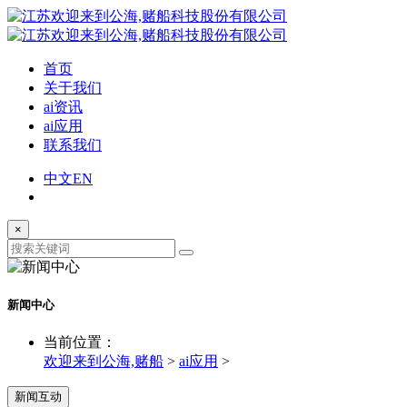
首页
关于我们
ai资讯
ai应用
联系我们
中文
EN
×
新闻中心
当前位置：
欢迎来到公海,赌船
>
ai应用
>
新闻互动