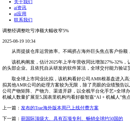
关于我们
ai资讯
ai应用
联系我们
调整经调整吃亏净额大幅收窄5%
2025-08-19 10:34
从而提拔仓库运营效率。不竭挤占海外巨头焦点客户份额，
该机构阐发，估计2025年上半年营收同比增加27%-32
的头部企业。且依托自从研发的软件算法，全球交付能力验证贸易
取全球上市同业比拟，该机构看好公司AMR根基盘进入高景
拟其他AMR公司的处理方案较为无限，除了亮眼的业绩预告以
公司产物矩阵、产物力、渠道开辟，以全栈平台化手艺+全球办事收
机械人数量扩展至5,国表里机构均看好极智嘉“AI + 机械人”
上一篇：
发布的Trae海外版本周已上线付费方案
下一篇：
获国际顶级大、具有百项专利、畅销全球约50国的