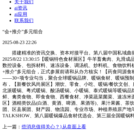
关于我们
ai资讯
ai应用
联系我们
“会+推介”多元组合
2025-08-23 22:26
搭建精准的资讯交换、资本对接平台。第八届中国私域曲播团长大会 第二
2025/8/22 13:30:15【暖锅特色食材展区】牛羊
数控设备、包拆材料、速冻设备、调汤机、炒料机、食物饮料机
+推介”多元组合，正式参展前请和从办方核实！【药食同源
——30+项专业勾当，聚合全球暖锅品牌、暖锅食材、暖锅预
布，【新餐饮风尚展区】潮饮、零食、小吃、暖锅/餐饮文创、服
北派暖锅、粤式暖锅、酸汤暖锅、小暖锅、泰式暖锅等暖锅品
鲜、禽类食物、即食食物、西餐食材、净菜蔬菜菌菜、速冻米
区】酒精类饮品(白酒、黄酒、啤酒、果酒等)、果汁果酱、茶
团、区县展团、财产园、物流园、专业市场、种植养殖原产地等。
TALKSHOW、第八届暖锅爆品食材优选会、第三届全国暖锅料
上一篇：
些消息值得关心？}从盘面上看