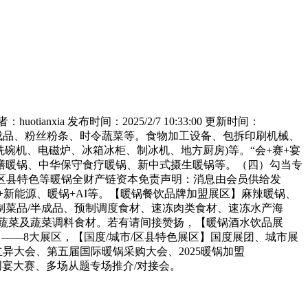
 发布时间：2025/2/7 10:33:00 更新时间：
面、豆成品、粉丝粉条、时令蔬菜等。食物加工设备、包拆印刷机械、
碗机、电磁炉、冰箱冰柜、制冰机、地方厨房)等。“会+赛+宴
膳暖锅、中华保守食疗暖锅、新中式摄生暖锅等。（四）勾当专
/区县特色等暖锅全财产链资本免责声明：消息由会员供给发
+新能源、暖锅+AI等。【暖锅餐饮品牌加盟展区】麻辣暖锅、
菜品/半成品、预制调度食材、速冻肉类食材、速冻水产海
蔬菜及蔬菜调料食材。若有请间接赞扬，【暖锅酒水饮品展
——8大展区，【国度/城市/区县特色展区】国度展团、城市展
异大会、第五届国际暖锅采购大会、2025暖锅加盟
文创宴大赛、多场从题专场推介/对接会。