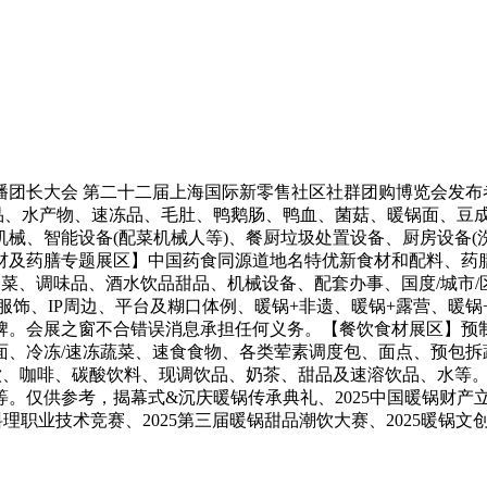
十二届上海国际新零售社区社群团购博览会发布者：huotianxia
畜禽肉、丸滑成品、水产物、速冻品、毛肚、鸭鹅肠、鸭血、菌菇、暖锅
械、智能设备(配菜机械人等)、餐厨垃圾处置设备、厨房设备(洗
食材及药膳专题展区】中国药食同源道地名特优新食材和配料、药
制菜、调味品、酒水饮品甜品、机械设备、配套办事、国度/城市
饰、IP周边、平台及糊口体例、暖锅+非遗、暖锅+露营、暖锅
牌。会展之窗不合错误消息承担任何义务。【餐饮食材展区】预制
面、冷冻/速冻蔬菜、速食食物、各类荤素调度包、面点、预包拆
饮、咖啡、碳酸饮料、现调饮品、奶茶、甜品及速溶饮品、水等。
仅供参考，揭幕式&沉庆暖锅传承典礼、2025中国暖锅财产立
理职业技术竞赛、2025第三届暖锅甜品潮饮大赛、2025暖锅