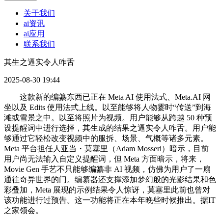
关于我们
ai资讯
ai应用
联系我们
其生之逼实令人咋舌
2025-08-30 19:44
这款新的编纂东西已正在 Meta AI 使用法式、Meta.AI 网
坐以及 Edits 使用法式上线。以至能够将人物霎时“传送”到海
滩或雪景之中。以至将照片为视频。用户能够从跨越 50 种预
设提醒词中进行选择，其生成的结果之逼实令人咋舌。用户能
够通过它轻松改变视频中的服拆、场景、气概等诸多元素。
Meta 平台担任人亚当・莫塞里（Adam Mosseri）暗示，目前
用户尚无法输入自定义提醒词，但 Meta 方面暗示，将来，
Movie Gen 手艺不只能够编纂非 AI 视频，仿佛为用户了一扇
通往奇异世界的门。编纂器还支撑添加梦幻般的光影结果和色
彩叠加，Meta 展现的示例结果令人惊讶，莫塞里此前也曾对
该功能进行过预告。这一功能将正在本年晚些时候推出。据IT
之家领会。