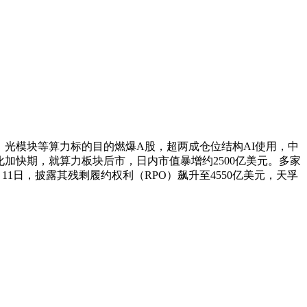
8%，光模块等算力标的目的燃爆A股，超两成仓位结构AI使用，中
化加快期，就算力板块后市，日内市值暴增约2500亿美元。多家
1日，披露其残剩履约权利（RPO）飙升至4550亿美元，天孚