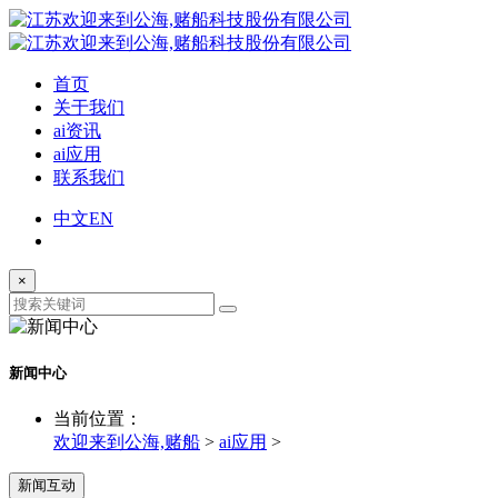
首页
关于我们
ai资讯
ai应用
联系我们
中文
EN
×
新闻中心
当前位置：
欢迎来到公海,赌船
>
ai应用
>
新闻互动