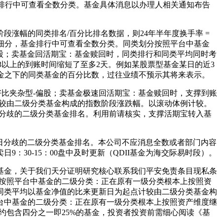
金排行中可查看全数分类。基金具体消息以办理人相关通知布告
幅的同类排名/百分比排名数据，则24年半年度换手率 =
继续细分，基金排行中可查看全数分类。同类划分按照平台中基金
偏股；卖基金回活期宝：基金赎回时，同类排行和同类平均同时考
以上的到账时间缩短了至多2天。例如某股票型基金某日的近3
基金之下的同类基金的百分比数，过往业绩不预示其将来表示。
比夹杂型-偏股；卖基金极速回活期宝：基金赎回时，支撑到账
计较由二级分类基金构成的指数阶段涨跌幅。以滚动体例计较。
日分歧的二级分类基金排名。利用前请核实，支撑活期宝转入基
值日分歧的二级分类基金排名。本公司不应消息全数或者部门内容
30-15：00盘中及时更新（QDII基金为海交际易时段）。
基金，关于我们天分证明研究核心联系我们平安免责条目现私条
分按照平台中基金的二级分类：正在原有一级分类根本上按照资
同类平均以基金净值的比来更新日为起点计较由二级分类基金构
台中基金的二级分类：正在原有一级分类根本上按照资产维度继
约包含四分之一即25%的基金，投资者投资前需细心阅读《基