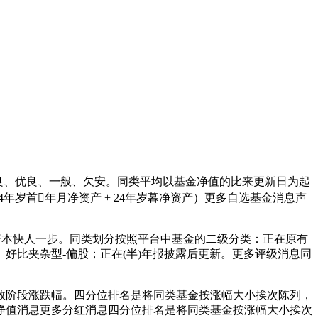
良、优良、一般、欠安。同类平均以基金净值的比来更新日为起
4年岁首年月净资产 + 24年岁暮净资产）更多自选基金消息声
本快人一步。同类划分按照平台中基金的二级分类：正在原有
好比夹杂型-偏股；正在(半)年报披露后更新。更多评级消息同
阶段涨跌幅。四分位排名是将同类基金按涨幅大小挨次陈列，
净值消息更多分红消息四分位排名是将同类基金按涨幅大小挨次