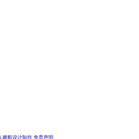
,赌船设计制作
免责声明