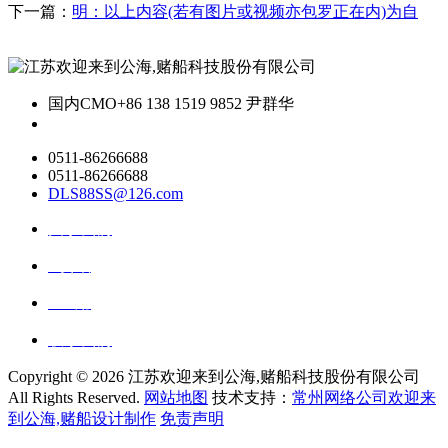
下一篇：
明：以上内容(若有图片或视频亦包罗正在内)为自
国内CMO
+86 138 1519 9852 尹群华
0511-86266688
0511-86266688
DLS88SS@126.com
关于我们
ai资讯
ai应用
联系我们
Copyright ©
2026 江苏欢迎来到公海,赌船科技股份有限公司
All Rights Reserved.
网站地图
技术支持：
常州网络公司欢迎来
到公海,赌船设计制作
免责声明