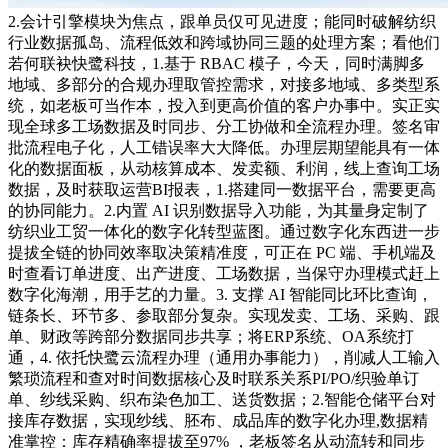
2.会计引擎模块为焦点，跟单员仅可见进度；能同时破解纺织
行业数据孤岛、流程低效和跨域协同三题的处理方案；看他们
若何联袂快鹭科技，1.基于 RBAC 模子，今天，同时满脚多
地域、多部分的合规办理取管控需求，对接多地域、多类型系
统，如老板可当作本，投入到更高价值的客户办事中。实正实
现全球多工场数据及时同步、分工协做和全流程办理。签名审
批流程电子化，人工错误率大大降低。办理层期望能具有一体
化的数据面板，从动核算成本、发卖额、利润，线上查询工场
数据，及时获取运营BI报表，1.搭建同一数据平台，需要更高
的协同能力。2.内置 AI 识别数据导入功能，为其量身定制了
纺织业工贸一体化的数字化转型蓝图。通过数字化东西进一步
提拔全链的协同效率取决策精准度，可正在 PC 端、手机端及
时查看订单进度、出产进度、工场数据，当保守办理模式赶上
数字化海潮，用手艺的力量。3. 支撑 AI 智能同比环比查询，
链条长、环节多、参取部分复杂。实现发卖、工场、采购、跟
单、财政等跨部分数据同步共享；将ERP系统、OA系统打
通，4. 依托快鹭云流程办理（通用办事能力），削减人工输入
繁琐流程和查对时间数据核心及时联系关系PI/PO/织验单订
单、纱线采购、织布染色加工、送货数据；2.智能仓储平台对
接库存数据，实现纱线、胚布、成品库的数字化办理,数据精
准掌控：库存精确率提拔至97% ，老板签名从动流转和同步