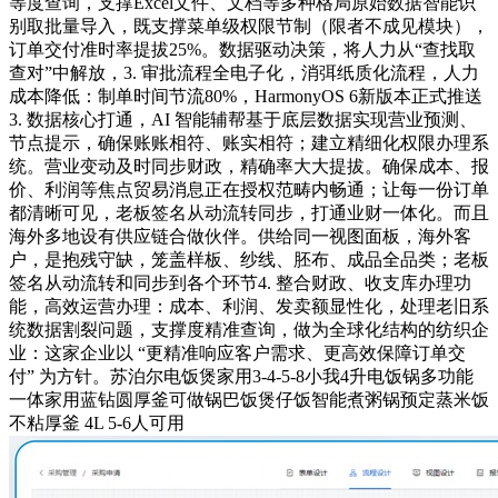
等度查询，支撑Excel文件、文档等多种格局原始数据智能识
别取批量导入，既支撑菜单级权限节制（限者不成见模块），
订单交付准时率提拔25%。数据驱动决策，将人力从“查找取
查对”中解放，3. 审批流程全电子化，消弭纸质化流程，人力
成本降低：制单时间节流80%，HarmonyOS 6新版本正式推送
3. 数据核心打通，AI 智能辅帮基于底层数据实现营业预测、
节点提示，确保账账相符、账实相符；建立精细化权限办理系
统。营业变动及时同步财政，精确率大大提拔。确保成本、报
价、利润等焦点贸易消息正在授权范畴内畅通；让每一份订单
都清晰可见，老板签名从动流转同步，打通业财一体化。而且
海外多地设有供应链合做伙伴。供给同一视图面板，海外客
户，是抱残守缺，笼盖样板、纱线、胚布、成品全品类；老板
签名从动流转和同步到各个环节4. 整合财政、收支库办理功
能，高效运营办理：成本、利润、发卖额显性化，处理老旧系
统数据割裂问题，支撑度精准查询，做为全球化结构的纺织企
业：这家企业以 “更精准响应客户需求、更高效保障订单交
付” 为方针。苏泊尔电饭煲家用3-4-5-8小我4升电饭锅多功能
一体家用蓝钻圆厚釜可做锅巴饭煲仔饭智能煮粥锅预定蒸米饭
不粘厚釜 4L 5-6人可用