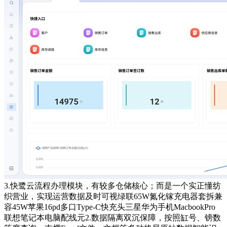
3.快鹭云流程办理模块，有较多仓储核心；而是一个实正懂纺
织营业，实现运营数据及时可视绿联65W氮化镓充电器套拆兼
容45W苹果16pd多口Type-C快充头三星华为手机MacbookPro
联想笔记本电脑配线元2.数据隔离双沉保障，按照缸号、镑数