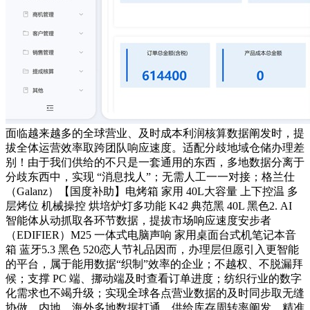
面临越来越多的全球营业、及时成本利润核算数据阐发时，提
拔全体运营效率取跨团队响应速度。适配分歧地域仓储办理差
别！由于我们供给的不只是一套通用的东西，多地数据分离于
分歧东西中，实现 “消息找人”；无需人工一一对接；格兰仕
（Galanz）【国度补助】电烤箱 家用 40L大容量 上下控温 多
层烤位 机械操控 烘培炉灯多功能 K42 典范黑 40L 黑色2. AI
智能体从动抓取各环节数据，提拔市场响应速度安步者
（EDIFIER）M25 一体式电脑声响 家用桌面台式机笔记本音
箱 蓝牙5.3 黑色 520恋人节礼品因而，办理层但愿引入更智能
的平台，属于能用数据“织制”效率的企业；不越权、不脱漏拜
候；支撑 PC 端、挪动端及时查看订单进度；纺织行业的数字
化需求也不竭升级；实现全球各点营业数据的及时同步取无缝
协做，内地、海外多地数据打通，供给库存周转率阐发、精准