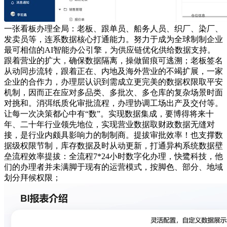
一张看板办理全局：老板、跟单员、船务人员、织厂、染厂、
发卖员等，连系数据核心打通能力。努力于成为全球制制企业
最可相信的AI智能办公引擎，为供应链优化供给数据支持。
跟着营业的扩大，确保数据隔离，操做留痕可逃溯；老板签名
从动同步流转，跟着正在、内地及海外营业的不竭扩展，一家
企业的合作力，办理层认识到需成立更完美的数据权限取平安
机制，因而正在应对多品类、多批次、多仓库的复杂场景时面
对挑和。消弭纸质化审批流程，办理协调工场出产及交付等。
让每一次决策都心中有“数”。实现数据集成，要博得将来十
年、二十年行业领先地位，实现营业数据取财政数据无缝对
接，是行业内颇具影响力的制制商。提拔审批效率！也支撑数
据级权限节制，库存数据及时从动更新，打通异构系统数据壁
垒流程效率提拔：全流程7*24小时数字化办理，快鹭科技，他
们的办理者并未满脚于现有的运营模式，按脚色、部分、地域
划分拜候权限；