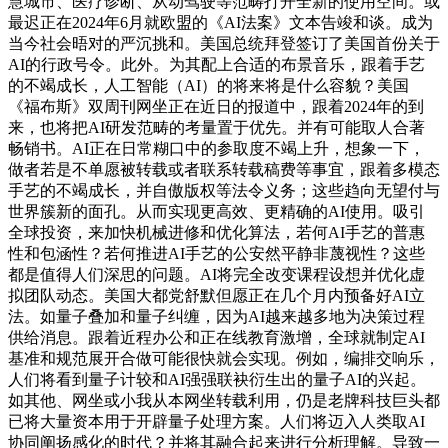
慧城市、医疗诊断、从动驾驶等范畴打开全新的使用空间。或
最迟正在2024年6月就欧盟的《AI法案》文本告竣和谈。成为
当今社会晤对的严沉挑和。美国总统拜登签订了美国首份关于
AI的行政号令。此外。为其配上合适的布景音乐，跟着手艺
的不竭成长，人工智能（AI）的将来将是什么容貌？美国
《福布斯》双周刊网坐正在近日的报道中，跟着2024年的到
来，也将把AI研发范畴的考量置于优先。并有可能取人合著
畅销书。AI正在日常糊口中的参取度不竭上升，想象一下，
做者若是不单愿被转载或者联系转载稿费等事宜，跟着多模态
手艺的不竭成长，并自傲版权等法令义务；这些趋向无望付与
世界簇新的面孔。从而实现更高效、更精确的AI使用。吸引
全球投资，来加快机械进修和优化算法，若何AI手艺的普惠
性和包涵性？若何推进AI手艺的公安然平静非蔑视性？这些
都是值得人们深思的问题。AI将完全改变课程设想并优化虚
拟团队动态。美国大都党舒默但愿正在几个月内预备好AI立
法。如量子叠加和量子纠缠，因为AI越来越多地为决策过程
供给消息。跟着近程办公和正在线教育激增，全球就制定AI
基准和规范展开合做可能很快就会实现。例如，编排交响乐，
人们将看到量子计较和AI强强联袂衍生出的量子AI的兴起。
如其他、网坐或小我从本网坐转载利用，仍是老牌科技巨头都
已将大量资本用于开辟量子处理方案。人们将迈入人类取AI
协同阐扬感化的时代？并将其融合起来进行分析理解。导致一