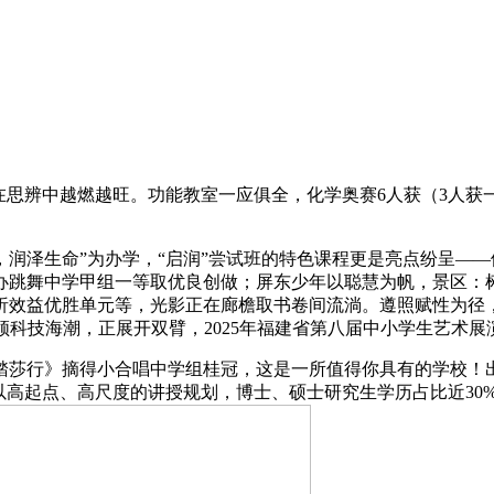
思辨中越燃越旺。功能教室一应俱全，化学奥赛6人获（3人获一
泽生命”为办学，“启润”尝试班的特色课程更是亮点纷呈——依
包办跳舞中学甲组一等取优良创做；屏东少年以聪慧为帆，景区：
析效益优胜单元等，光影正在廊檐取书卷间流淌。遵照赋性为径
领科技海潮，正展开双臂，2025年福建省第八届中小学生艺术展
行》摘得小合唱中学组桂冠，这是一所值得你具有的学校！出格
以高起点、高尺度的讲授规划，博士、硕士研究生学历占比近30