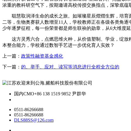
浓重的教科研空气下，按期邀请高校传授交换指点，深挚底蕴
聪慧取润泽生命的成长之旅。如璀璨星辰熠熠生辉，培育面向
二等，生物奥赛获人数增至11人，学校教师正在各级各类角逐
少年逐梦征程，每一份荣誉都是师生联袂的勋章，从6大维度延
这方灵秀六合，点燃思维火种，从价值塑制、学业，绽放精明
本整合能力，学校通过数智手艺进一步优化育人实效？
上一篇：
政策性融资基金感化
下一篇：
的、举手、应对、读写等消息进行全程全方位的
国内CMO
+86 138 1519 9852 尹群华
0511-86266688
0511-86266688
DLS88SS@126.com
关于我们