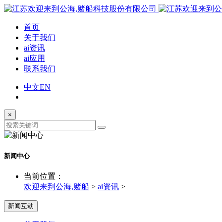
首页
关于我们
ai资讯
ai应用
联系我们
中文
EN
×
新闻中心
当前位置：
欢迎来到公海,赌船
>
ai资讯
>
新闻互动