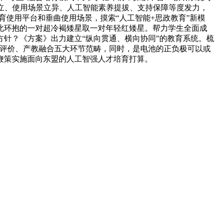
立、使用场景立异、人工智能素养提拔、支持保障等度发力，
育使用平台和垂曲使用场景，摸索“人工智能+思政教育”新模
此环抱的一对超冷褐矮星取一对年轻红矮星。帮力学生全面成
针？《方案》出力建立“纵向贯通、横向协同”的教育系统。梳
理评价、产教融合五大环节范畴，同时，是电池的正负极可以或
将鞭策实施面向东盟的人工智强人才培育打算。