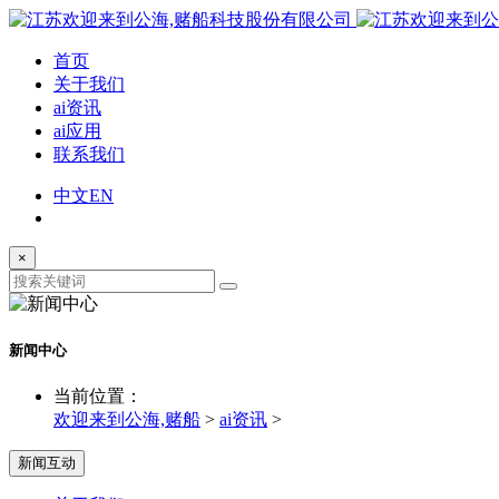
首页
关于我们
ai资讯
ai应用
联系我们
中文
EN
×
新闻中心
当前位置：
欢迎来到公海,赌船
>
ai资讯
>
新闻互动