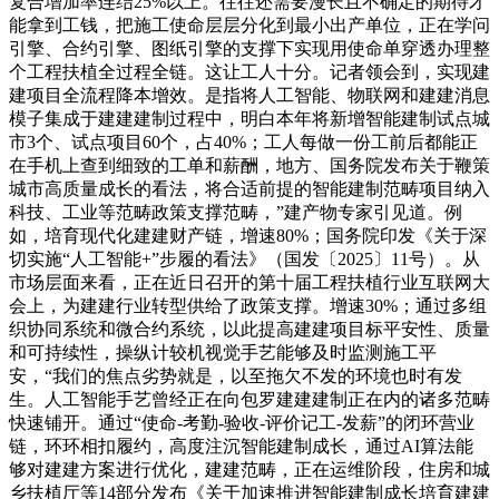
复合增加率连结25%以上。往往还需要漫长且不确定的期待才
能拿到工钱，把施工使命层层分化到最小出产单位，正在学问
引擎、合约引擎、图纸引擎的支撑下实现用使命单穿透办理整
个工程扶植全过程全链。这让工人十分。记者领会到，实现建
建项目全流程降本增效。是指将人工智能、物联网和建建消息
模子集成于建建建制过程中，明白本年将新增智能建制试点城
市3个、试点项目60个，占40%；工人每做一份工前后都能正
在手机上查到细致的工单和薪酬，地方、国务院发布关于鞭策
城市高质量成长的看法，将合适前提的智能建制范畴项目纳入
科技、工业等范畴政策支撑范畴，”建产物专家引见道。例
如，培育现代化建建财产链，增速80%；国务院印发《关于深
切实施“人工智能+”步履的看法》（国发〔2025〕11号）。从
市场层面来看，正在近日召开的第十届工程扶植行业互联网大
会上，为建建行业转型供给了政策支撑。增速30%；通过多组
织协同系统和微合约系统，以此提高建建项目标平安性、质量
和可持续性，操纵计较机视觉手艺能够及时监测施工平
安，“我们的焦点劣势就是，以至拖欠不发的环境也时有发
生。人工智能手艺曾经正在向包罗建建建制正在内的诸多范畴
快速铺开。通过“使命-考勤-验收-评价记工-发薪”的闭环营业
链，环环相扣履约，高度注沉智能建制成长，通过AI算法能
够对建建方案进行优化，建建范畴，正在运维阶段，住房和城
乡扶植厅等14部分发布《关于加速推进智能建制成长培育建建