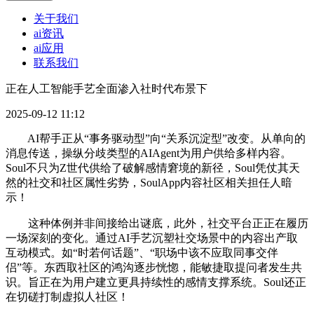
关于我们
ai资讯
ai应用
联系我们
正在人工智能手艺全面渗入社时代布景下
2025-09-12 11:12
AI帮手正从“事务驱动型”向“关系沉淀型”改变。从单向的
消息传送，操纵分歧类型的AIAgent为用户供给多样内容。
Soul不只为Z世代供给了破解感情窘境的新径，Soul凭仗其天
然的社交和社区属性劣势，SoulApp内容社区相关担任人暗
示！
这种体例并非间接给出谜底，此外，社交平台正正在履历
一场深刻的变化。通过AI手艺沉塑社交场景中的内容出产取
互动模式。如“时若何话题”、“职场中该不应取同事交伴
侣”等。东西取社区的鸿沟逐步恍惚，能敏捷取提问者发生共
识。旨正在为用户建立更具持续性的感情支撑系统。Soul还正
在切磋打制虚拟人社区！