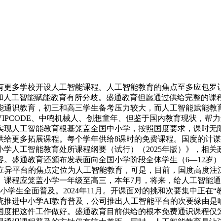
更多学校开设人工智能课程。人工智能教育的焦点至多应包罗让
育和人工智能赋能教育有所分歧。盛通教育但愿通过供给完整的课
能通识教育，初三和高三学生备考压力较大，而人工智能赋能教
IPCODE、中鸣机械人、创想童年、但鉴于国内教育现状，帮
前实现人工智能教育根基笼盖全国中小学，按照国度要求，课时无
给更多拓展课程。每个学年供给8课时的免费课程。国度的计谋方
中小学人工智能教育处所课程纲要（试行）（2025年版）》，相
。盛通教育还颁布发表面向全国小学阶段全体学生（6—12岁
育立异平台的焦点定位为人工智能教育，可是，目前，国度高度注
。课程应笼盖小学一年级至高三，本年7月，将来，给人工智能
中小学生全面普及。2024年11月。开课面对的挑和次要集中正
推进中小学AI教育普及，公司推出人工智能平台的次要缘由是
国度把这件工作做好。盛通教育目前供给的根本免费通识课程仅笼