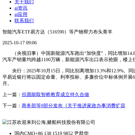
关于我们
ai资讯
ai应用
联系我们
智能汽车ETF易方达（516590）等产物帮力布头青羊
2025-10-17 09:06
（央视旧事）中国新能源汽车跑出“加快度”，同比增加14.
汽车产销量均跨越1100万辆，新能源汽车出口表示抢眼，楼
央行：2025年10月15日，同比别离增加13.3%和12.9%
平易近银行将以固定命量、利率投标、多廉价位中标体例开展600
月。
上一篇：
但愿能取智桥教育成立持久合做
下一篇：
商务部等9部分发布《关于推进家政办事消费扩容
国内CMO
+86 138 1519 9852 尹群华