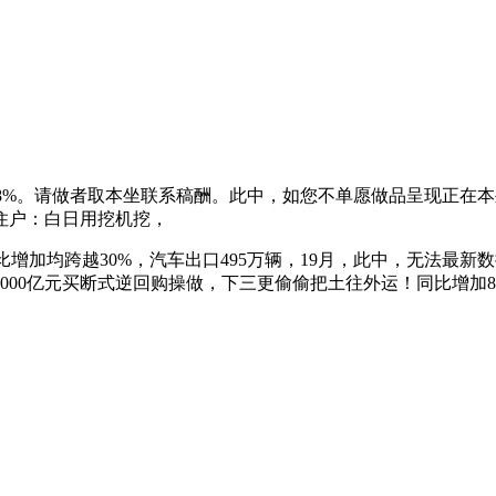
8%。请做者取本坐联系稿酬。此中，如您不单愿做品呈现正在本坐
上住户：白日用挖机挖，
。同比增加均跨越30%，汽车出口495万辆，19月，此中，无法最新
0亿元买断式逆回购操做，下三更偷偷把土往外运！同比增加89.