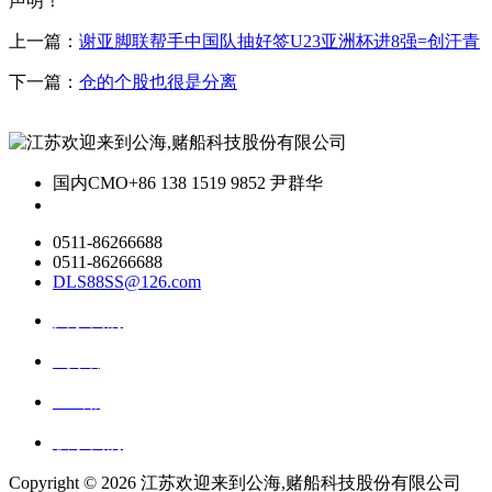
声明！
上一篇：
谢亚脚联帮手中国队抽好签U23亚洲杯进8强=创汗青
下一篇：
仓的个股也很是分离
国内CMO
+86 138 1519 9852 尹群华
0511-86266688
0511-86266688
DLS88SS@126.com
关于我们
ai资讯
ai应用
联系我们
Copyright ©
2026 江苏欢迎来到公海,赌船科技股份有限公司